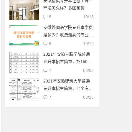
安徽精英专升本在哪上课？
环境怎么样？多图预警
8
10/13
安徽外国语学院专升本学费
是多少？收费最高的专业要
两万二
8
10/12
2021年安徽三联学院普通
专升本招生简章，招1500
人
7
08/02
2021年安徽建筑大学普通
专升本招生简章，七个专业
都是联合培养
7
03/25