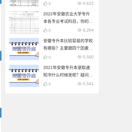
招生人数和参考教材）
6,622
0
2022年安徽农业大学专升
本各专业考试科目，你的专
业要考高数吗
6,264
0
安徽专升本比较容易的学校
有哪些？主要跟四个因素有
关
5,560
0
2021年安徽专升本录取通
知书什么时候发呢？疑问解
答
5,541
0