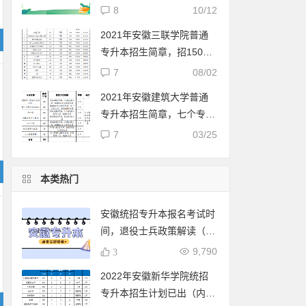
两万二
8
10/12
2021年安徽三联学院普通
专升本招生简章，招1500
人
7
08/02
2021年安徽建筑大学普通
专升本招生简章，七个专业
都是联合培养
7
03/25
本类热门
安徽统招专升本报名考试时
间，退役士兵政策解读（转
载于安徽省教育招生考试
9,790
3
院）
2022年安徽新华学院统招
专升本招生计划已出（内附