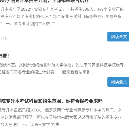
肥师范学院专升本招生计划，全部都是联合培养
升本参与了2022年安徽专升本考试，一共招生595人，有9个专业可供
哪些专业？每个专业招多少人？每个专业考试科目有哪些呢？买哪些参
 一、各专业计划招生人数 二...
阅读全文
,122
必看！
情起伏不定。从刚开始的淮北师范大学停招，到后来的安徽科技学院砍专
经发布了各专业的招生计划表，一起来看看法学到...
阅读全文
州学院专升本考试科目和招生范围，你符合报考要求吗
学院专升本虽然只招100人，但是这两个专业也算是专升本中的热门。之
限制的消息都吓坏了，所以今天特地来跟大家说说宿州学院的招生专业
号入座吧！ 一、汉语言文学 招生...