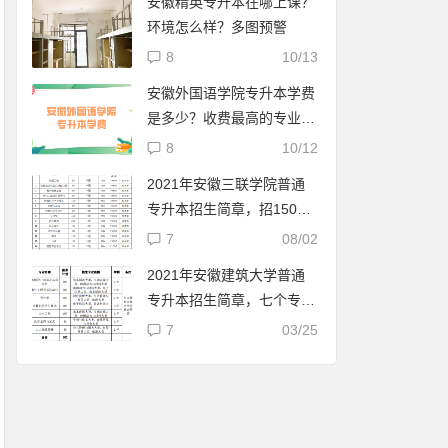
安徽精英专升本在哪上课？
环境怎么样？多图预警
8
10/13
安徽外国语学院专升本学费
是多少？收费最高的专业要
两万二
8
10/12
2021年安徽三联学院普通
专升本招生简章，招1500
人
7
08/02
2021年安徽建筑大学普通
专升本招生简章，七个专业
都是联合培养
7
03/25