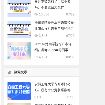
专升本被录取了可以不去
吗，不去读会怎么样
10,536
07/29
池州学院专升本市场营销专
业怎么样？需要考哪些科目
3,843
07/29
2021年滁州学院专升本详
细，备考2022年的同学们
必看
4,121
08/02
热评文章
安徽工程大学专升本好考
吗？所有专业竞争系数都在
这了
8
11/06